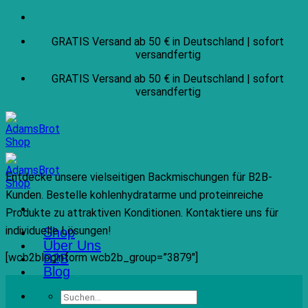
Zum
Inhalt
GRATIS Versand ab 50 € in Deutschland | sofort
springen
versandfertig
GRATIS Versand ab 50 € in Deutschland | sofort
versandfertig
Entdecke unsere vielseitigen Backmischungen für B2B-
Kunden. Bestelle kohlenhydratarme und proteinreiche
Produkte zu attraktiven Konditionen. Kontaktiere uns für
individuelle Lösungen!
Shop
Über Uns
[wcb2bloginform wcb2b_group=”3879″]
B2B
Blog
Suchen