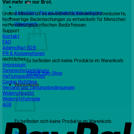
nach:
Viel mehr als nur Brot.
Anmelden / Neues Kundenkonto anlegen
Unsere Mission ist es eiweißreiche, kohlenhydratreduzierte,
hochwertige Backmischungen zu entwickeln für Menschen
Warenkorb
mit ernährungspezifischen Bedürfnissen.
Support
Kontakt
FAQ
AdamsBrot B2B
PR & Kooperationen
rechtliches
Es befinden sich keine Produkte im Warenkorb.
Impressum
Datenschutzerklärung
Zurück zum Shop
Haftungsausschluss
Cookie Richtlinie
Warenkorb
Versand und Zahlungsbedingungen
Widerrufsrecht
Widerrufsformular
AGB
P
Es befinden sich keine Produkte im Warenkorb.
Zurück zum Shop