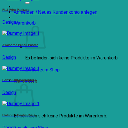
nach:
FL3 Print Package
Anmelden / Neues Kundenkonto anlegen
Design
Warenkorb
Awesome Pencil Poster
Design
Es befinden sich keine Produkte im Warenkorb.
Zurück zum Shop
Portfolio typography
Warenkorb
Design
Es befinden sich keine Produkte im Warenkorb.
Flatsome Poster Print
Design
Zurück zum Shop