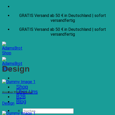
Zum
Inhalt
GRATIS Versand ab 50 € in Deutschland | sofort
springen
versandfertig
GRATIS Versand ab 50 € in Deutschland | sofort
versandfertig
Design
Shop
Über Uns
Another Print Package
B2B
Blog
Design
Suchen