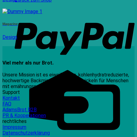
P
Magazine
Design
Viel mehr als nur Brot.
C
Unsere Mission ist es eiweißreiche, kohlenhydratreduzierte,
C
hochwertige Backmischungen zu entwickeln für Menschen
mit ernährungspezifischen Bedürfnissen.
Support
Kontakt
FAQ
AdamsBrot B2B
PR & Kooperationen
rechtliches
Impressum
Datenschutzerklärung
B