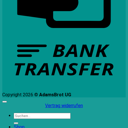
B
T
Copyright 2026 ©
AdamsBrot UG
Vertrag widerrufen
Suchen
nach:
Shop