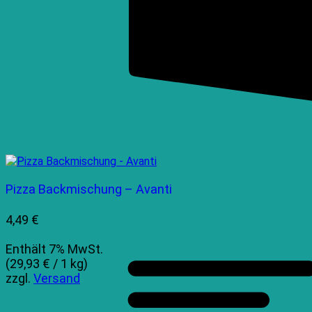
Pizza Backmischung – Avanti
4,49
€
Enthält 7% MwSt.
(
29,93
€
/ 1 kg)
zzgl.
Versand