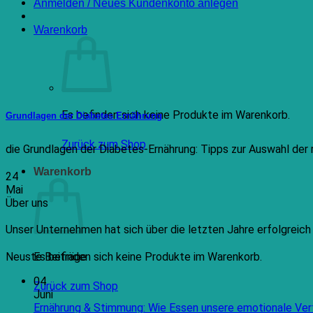
Anmelden / Neues Kundenkonto anlegen
Warenkorb
Es befinden sich keine Produkte im Warenkorb.
Grundlagen der Diabetes Ernährung
Zurück zum Shop
die Grundlagen der Diabetes-Ernährung: Tipps zur Auswahl der r
Warenkorb
24
Mai
Über uns
Unser Unternehmen hat sich über die letzten Jahre erfolgreic
Es befinden sich keine Produkte im Warenkorb.
Neuste Beiträge
04
Zurück zum Shop
Juni
Ernährung & Stimmung: Wie Essen unsere emotionale Ver