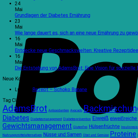
24
Mai
Keine
Grundlagen der Diabetes Ernährung
Kommentare
23
zu
Mai
Grundlagen
Wie lange dauert es, sich an eine neue Ernährung zu gewö
der
16
Diabetes
Mai
Ernährung
Entdecke neue Geschmackswelten: Kreative Rezeptidee 
16
Mai
Die Entstehung von AdamsBrot: Eine Vision für spezielle
Neue Kommentare
Luna
zu
Rezept – Schoko Banane
Tag Cloud
AdamsBrot
Backmischun
Antioxidantien
Avocado
Diabetes
Eiweiß
eiweißreiche 
Diabetesmanagement
Diabetesprävention
Gewichtsmanagement
Hülsenfrüchte
Glutenfrei
Insulinresi
Proteine
Nüsse und Samen
Nahrungsmittelalternativen
Obst und Gemüse