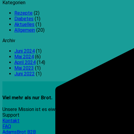
Kategorien
Rezepte
(2)
Diabetes
(1)
Aktuelles
(1)
Allgemein
(20)
Archiv
Juni 2024
(1)
Mai 2024
(6)
April 2024
(14)
Mai 2023
(1)
Juni 2022
(1)
Viel mehr als nur Brot.
Unsere Mission ist es eiweißreiche, kohlenhydratreduzierte, 
Support
Kontakt
FAQ
AdamsBrot B2B