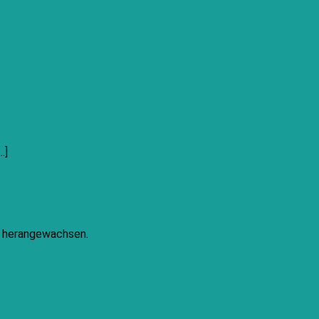
.]
ke herangewachsen.
PayPal