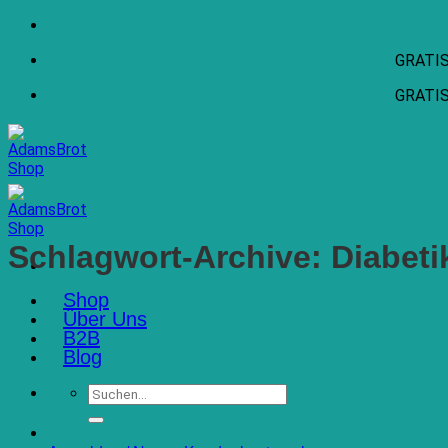
Zum
Inhalt
GRATIS 
springen
GRATIS 
Schlagwort-Archive:
Diabeti
Shop
Über Uns
B2B
Blog
Suchen
nach: