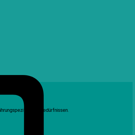
Credit
Card
ährungspezifischen Bedürfnissen.