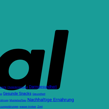
Darmgesundheit
rwerte
Cholesterinspiegel
Gesunde Snacks
ng
Gesundheit
Nachhaltige Ernährung
nährung
Muskelaufbau
auungsstörungen
wasser trinken
Zimt