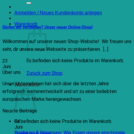
nach:
Anmelden / Neues Kundenkonto anlegen
Warenkorb
Dürfen wir vorstellen? Unser neuer Online-Shop!
Willkommen auf unserer neuen Shop-Website! Wir freuen uns
sehr, dir unsere neue Webseite zu präsentieren. [...]
Es befinden sich keine Produkte im Warenkorb.
23
Juni
Über uns
Zurück zum Shop
Unser Unternehmen hat sich über die letzten Jahre
Warenkorb
erfolgreich weiterentwickelt und ist zu einer beliebten
europäischen Marke herangewachsen.
Neuste Beiträge
04
Es befinden sich keine Produkte im Warenkorb.
Juni
Ernährung & Stimmung: Wie Essen unsere emotionale
Zurück zum Shop