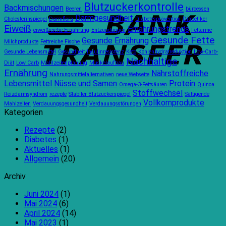
Vision
auf
von
T
Blutzuckerkontrolle
Backmischungen
Beeren
für
die
büroessen
AdamsBr
Darmgesundheit
spezielle
90-
Cholesterinspiegel
Darmflora
Diabetesprävention
Diabetiker
Eiweiß
Ernährungstrends
Ernährungsbedürfnisse
Tage-
eiweißreiche Ernährung
Entzündungen
Fettarme
Gesunde Fette
Regel
Gesunde Ernährung
Milchprodukte
Fettreiche Fische
Gesunde Lebensmittel
Gesundheit
Insulinresistenz
Keto
Kohlenhydratreduktion
Low-Carb-
Nachhaltige
Diät
Low Carb
Mahlzeitenplanung
Muskelaufbau
Ernährung
Nährstoffreiche
Nahrungsmittelalternativen
neue Webseite
Lebensmittel
Nüsse und Samen
Protein
Omega-3-Fettsäuren
Quinoa
Stoffwechsel
Reizdarmsyndrom
rezepte
Stabiler Blutzuckerspiegel
Sättigende
Vollkornprodukte
Mahlzeiten
Verdauungsgesundheit
Verdauungsstörungen
Kategorien
Rezepte
(2)
Diabetes
(1)
Aktuelles
(1)
Allgemein
(20)
Archiv
Juni 2024
(1)
Mai 2024
(6)
April 2024
(14)
Mai 2023
(1)