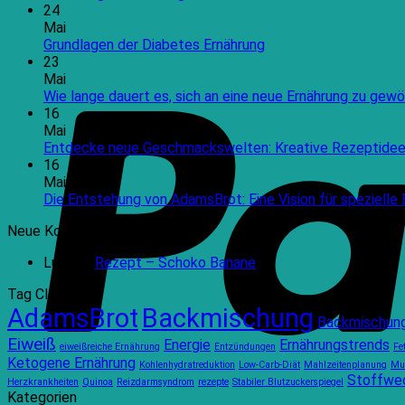
24
Mai
Keine
Grundlagen der Diabetes Ernährung
Kommentare
23
zu
Mai
Grundlagen
Wie lange dauert es, sich an eine neue Ernährung zu gewö
der
16
Diabetes
Mai
Ernährung
Entdecke neue Geschmackswelten: Kreative Rezeptidee 
16
Mai
Die Entstehung von AdamsBrot: Eine Vision für spezielle
Neue Kommentare
Luna
zu
Rezept – Schoko Banane
Tag Cloud
AdamsBrot
Backmischung
Backmischun
Eiweiß
Energie
Ernährungstrends
eiweißreiche Ernährung
Entzündungen
Fe
Ketogene Ernährung
Kohlenhydratreduktion
Low-Carb-Diät
Mahlzeitenplanung
Mu
Stoffwe
Herzkrankheiten
Quinoa
Reizdarmsyndrom
rezepte
Stabiler Blutzuckerspiegel
Kategorien