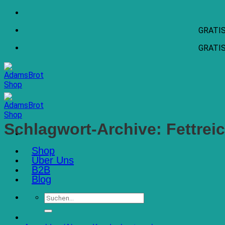
Zum
Inhalt
GRATIS 
springen
GRATIS 
Schlagwort-Archive:
Fettrei
Shop
Über Uns
B2B
Blog
Suchen
nach: