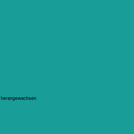
ke herangewachsen.
PayPal