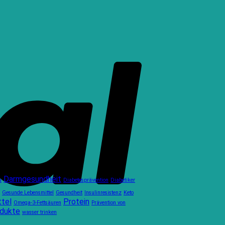
Darmgesundheit
a
Diabetesprävention
Diabetiker
Gesunde Lebensmittel
Gesundheit
Insulinresistenz
Keto
ttel
Protein
Omega-3-Fettsäuren
Prävention von
odukte
wasser trinken