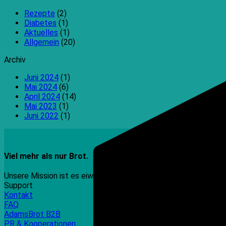
Rezepte
(2)
Diabetes
(1)
Aktuelles
(1)
Allgemein
(20)
Archiv
Juni 2024
(1)
Mai 2024
(6)
April 2024
(14)
Mai 2023
(1)
Juni 2022
(1)
Viel mehr als nur Brot.
Unsere Mission ist es eiweißreiche, kohlenhydratreduzierte, 
Support
Kontakt
FAQ
AdamsBrot B2B
PR & Kooperationen