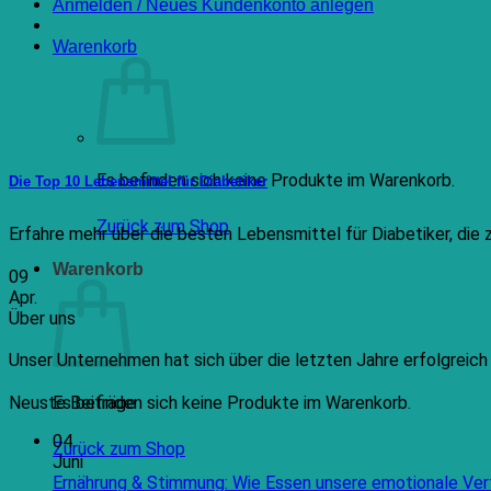
Anmelden / Neues Kundenkonto anlegen
Warenkorb
Es befinden sich keine Produkte im Warenkorb.
Die Top 10 Lebensmittel für Diabetiker
Zurück zum Shop
Erfahre mehr über die besten Lebensmittel für Diabetiker, die 
Warenkorb
09
Apr.
Über uns
Unser Unternehmen hat sich über die letzten Jahre erfolgreic
Es befinden sich keine Produkte im Warenkorb.
Neuste Beiträge
04
Zurück zum Shop
Juni
Ernährung & Stimmung: Wie Essen unsere emotionale Ver