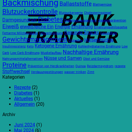
Backmischung
B
Ballaststoffe
für
AdamsBrot
die
Blattgemüse
T
spezielle
90-
Blutzuckerkontrolle
Blutzuckerwerte
Cholesterinspiegel
Ernährungsbedürfnisse
Tage-
Diabetes
Darmgesundheit
Regel
Diabetesmanagement
Diabetesprävention
Eiweiß
eiweißreiche Ein
Energie
Ernährung
Ernährungsphilosophie
Gesunde Snacks
Fettarme Milchprodukte
Fettverbrennung
Gesundheit
Gewichtsmanagement
Hülsenfrüchte
Glutenfrei
Ketogene Ernährung
Insulinresistenz
Keto
Kohlenhydratarme Ernährung
Low
Nachhaltige Ernährung
Carb
Low Carb Ernährung
Muskelaufbau
Nüsse und Samen
Nahrungsmittelalternativen
Obst und Gemüse
Proteine
Prävention von Herzkrankheiten
Quinoa
Reizdarmsyndrom
rezepte
Stoffwechsel
Verdauungsstörungen
wasser trinken
Zimt
Kategorien
Rezepte
(2)
Diabetes
(1)
Aktuelles
(1)
Allgemein
(20)
Archiv
Juni 2024
(1)
Mai 2024
(6)