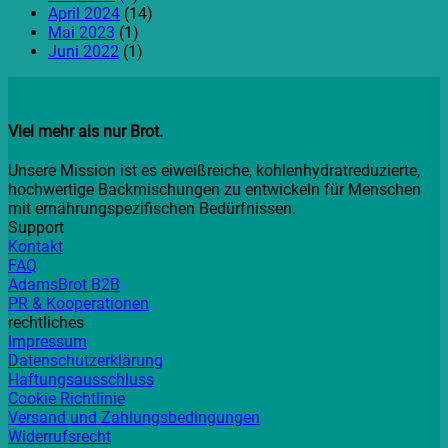
April 2024
(14)
Mai 2023
(1)
Juni 2022
(1)
Viel mehr als nur Brot.
Unsere Mission ist es eiweißreiche, kohlenhydratreduzierte,
hochwertige Backmischungen zu entwickeln für Menschen
mit ernährungspezifischen Bedürfnissen.
Support
Kontakt
FAQ
AdamsBrot B2B
PR & Kooperationen
rechtliches
Impressum
Datenschutzerklärung
Haftungsausschluss
Cookie Richtlinie
Versand und Zahlungsbedingungen
Widerrufsrecht