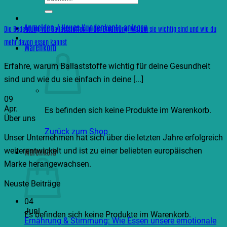
nach:
Anmelden / Neues Kundenkonto anlegen
Die Bedeutung von Ballaststoffen in der Ernährung: Warum sie wichtig sind und wie du
mehr davon essen kannst
Warenkorb
Erfahre, warum Ballaststoffe wichtig für deine Gesundheit
sind und wie du sie einfach in deine [...]
09
Apr.
Es befinden sich keine Produkte im Warenkorb.
Über uns
Zurück zum Shop
Unser Unternehmen hat sich über die letzten Jahre erfolgreich
weiterentwickelt und ist zu einer beliebten europäischen
Warenkorb
Marke herangewachsen.
Neuste Beiträge
04
Juni
Es befinden sich keine Produkte im Warenkorb.
Ernährung & Stimmung: Wie Essen unsere emotionale