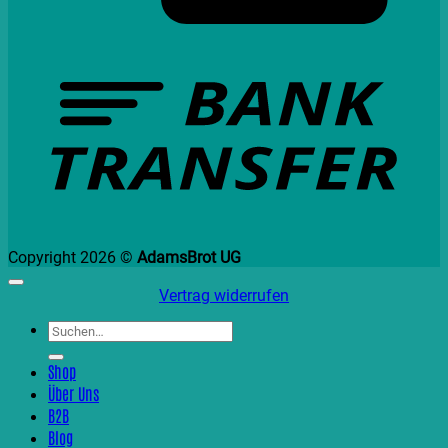
B
T
Copyright 2026 ©
AdamsBrot UG
Vertrag widerrufen
Suchen
nach:
Shop
Über Uns
B2B
Blog