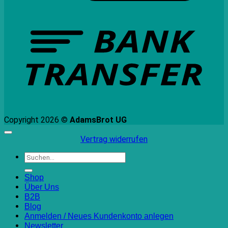
B
T
Copyright 2026 ©
AdamsBrot UG
Vertrag widerrufen
Suchen
nach:
Shop
Über Uns
B2B
Blog
Anmelden / Neues Kundenkonto anlegen
Newsletter