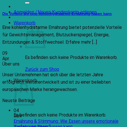
nach:
Anmelden / Neues Kundenkonto anlegen
Die Vorteile die eine kohlenhydratarme Ernährung haben kann
Warenkorb
Eine kohlenhydratarme Ernährung bietet potenzielle Vorteile
für Gewichtsmanagement, Blutzuckerspiegel, Energie,
Entzündungen & Stoffwechsel. Erfahre mehr [...]
09
Es befinden sich keine Produkte im Warenkorb.
Apr.
Über uns
Zurück zum Shop
Unser Unternehmen hat sich über die letzten Jahre
Warenkorb
erfolgreich weiterentwickelt und ist zu einer beliebten
europäischen Marke herangewachsen.
Neuste Beiträge
04
Es befinden sich keine Produkte im Warenkorb.
Juni
Ernährung & Stimmung: Wie Essen unsere emotionale
Keine
Verfassung beeinflussen kann
Zurück zum Shop