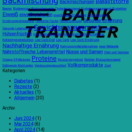
Backmischung
Ballaststoffe
für
die
AdamsBr
Backmischungen
T
spezielle
90-
Beeren
Blattgemüse
Blutzuckerwerte
Cholesterinspiegel
Diabetesmanagement
Diabetiker
Ernährungsbedürfnisse
Tage-
Eiweiß
eiweißreiche Ein
eiweißreiche Ernährung
Entzündungen
Regel
Gesunde Ernährung
Ernährungsphilosophie
Fettreiche Fische
Fettverbrennung
Gewichtsmanagement
Gesunde Lebensmittel
Glutenfrei
Hülsenfrüchte
Insulinresistenz
Keto
Kohlenhydratarme Ernährung
Kohlenhydratreduktion
Low-Carb-Diät
Low Carb
Low Carb Ernährung
Nachhaltige Ernährung
Nahrungsmittelalternativen
neue Webseite
Nährstoffreiche Lebensmittel
Nüsse und Samen
Obst und Gemüse
Proteine
Omega-3-Fettsäuren
Reizdarmsyndrom
Stabiler Blutzuckerspiegel
Vollkornprodukte
Sättigende Mahlzeiten
Verdauungsgesundheit
Zimt
Kategorien
Diabetes
(1)
Rezepte
(2)
Aktuelles
(1)
Allgemein
(20)
Archiv
Juni 2024
(1)
Mai 2024
(6)
April 2024
(14)