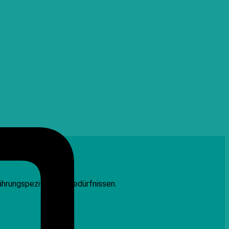
Credit
Card
ährungspezifischen Bedürfnissen.