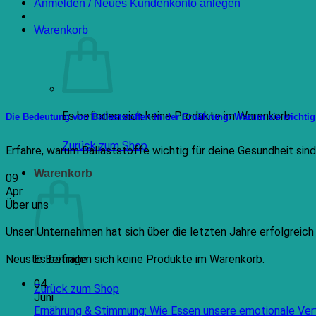
Anmelden / Neues Kundenkonto anlegen
Warenkorb
Es befinden sich keine Produkte im Warenkorb.
Die Bedeutung von Ballaststoffen in der Ernährung: Warum sie wichti
Zurück zum Shop
Erfahre, warum Ballaststoffe wichtig für deine Gesundheit sind un
Warenkorb
09
Apr.
Über uns
Unser Unternehmen hat sich über die letzten Jahre erfolgreic
Es befinden sich keine Produkte im Warenkorb.
Neuste Beiträge
04
Zurück zum Shop
Juni
Ernährung & Stimmung: Wie Essen unsere emotionale Ver