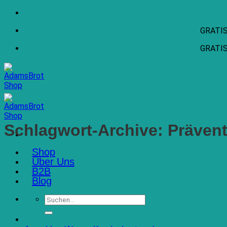
Zum
Inhalt
GRATIS 
springen
GRATIS 
Schlagwort-Archive:
Prävent
Shop
Über Uns
B2B
Blog
Suchen
nach: