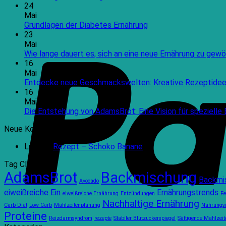
24
Mai
Keine
Grundlagen der Diabetes Ernährung
Kommentare
23
zu
Mai
Grundlagen
Wie lange dauert es, sich an eine neue Ernährung zu gewö
der
16
Diabetes
Mai
Ernährung
Entdecke neue Geschmackswelten: Kreative Rezeptidee 
16
Mai
Die Entstehung von AdamsBrot: Eine Vision für spezielle
Neue Kommentare
Luna
zu
Rezept – Schoko Banane
Tag Cloud
AdamsBrot
Backmischung
Backmi
Avocado
eiweißreiche Ein
Ernährungstrends
eiweißreiche Ernährung
Entzündungen
Fe
Nachhaltige Ernährung
Carb-Diät
Low Carb
Mahlzeitenplanung
Nahrungsm
Proteine
Reizdarmsyndrom
rezepte
Stabiler Blutzuckerspiegel
Sättigende Mahlzeit