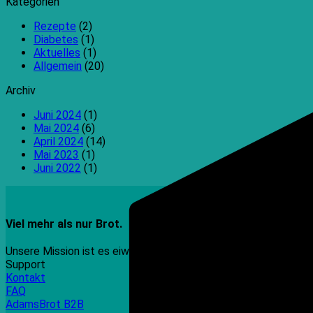
Kategorien
Rezepte
(2)
Diabetes
(1)
Aktuelles
(1)
Allgemein
(20)
Archiv
Juni 2024
(1)
Mai 2024
(6)
April 2024
(14)
Mai 2023
(1)
Juni 2022
(1)
Viel mehr als nur Brot.
Unsere Mission ist es eiweißreiche, kohlenhydratreduzierte, 
Support
Kontakt
FAQ
AdamsBrot B2B