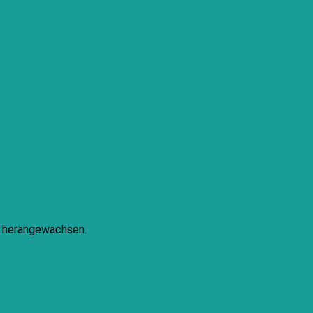
ke herangewachsen.
PayPal