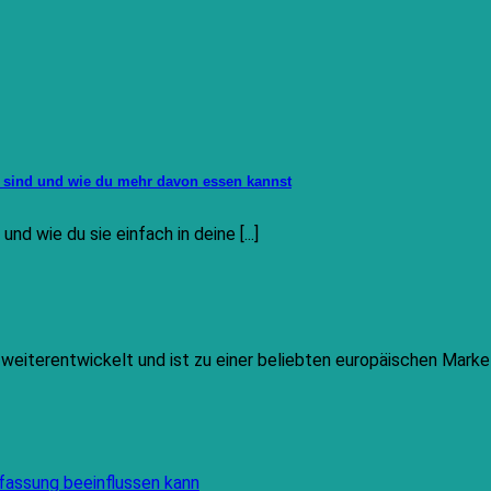
g sind und wie du mehr davon essen kannst
d wie du sie einfach in deine [...]
h weiterentwickelt und ist zu einer beliebten europäischen Mar
Keine
fassung beeinflussen kann