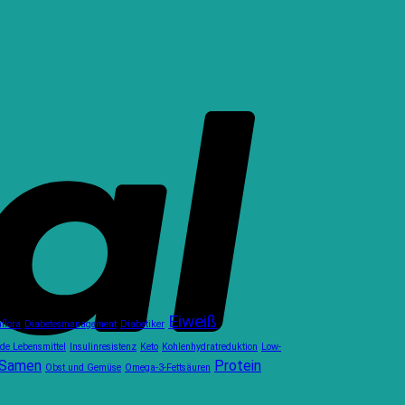
Eiweiß
flora
Diabetesmanagement
Diabetiker
de Lebensmittel
Insulinresistenz
Keto
Kohlenhydratreduktion
Low-
 Samen
Protein
Obst und Gemüse
Omega-3-Fettsäuren