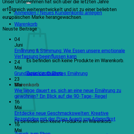
nach:
Unser Unternehmen hat sich über die letzten Jahre
erfolgreich weiterentwickelt und ist zu einer beliebten
Anmelden / Neues Kundenkonto anlegen
europäischen Marke herangewachsen.
Warenkorb
Neuste Beiträge
04
Juni
Ernährung & Stimmung: Wie Essen unsere emotionale
Keine
Verfassung beeinflussen kann
Es befinden sich keine Produkte im Warenkorb.
Kommentare
24
zu
Mai
Ernährung
Zurück zum Shop
Keine
Grundlagen der Diabetes Ernährung
&
Kommentare
23
Stimmung:
zu
Mai
Warenkorb
Wie
Grundlagen
Wie lange dauert es, sich an eine neue Ernährung zu
Essen
der
Keine
gewöhnen? Ein Blick auf die 90-Tage- Regel
unsere
Diabetes
Kommentare
16
emotionale
Ernährung
zu
Mai
Verfassung
Wie
Entdecke neue Geschmackswelten: Kreative
beeinflussen
lange
Keine
Rezeptidee mit der Pizza Avanti von AdamsBrot
Es befinden sich keine Produkte im Warenkorb.
kann
dauert
Kommen
16
es,
zu
Mai
Zurück zum Shop