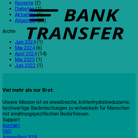
T
Rezepte
(2)
Diabetes
(1)
Aktuelles
(1)
Allgemein
(20)
Archiv
Juni 2024
(1)
Mai 2024
(6)
April 2024
(14)
Mai 2023
(1)
Juni 2022
(1)
Viel mehr als nur Brot.
Unsere Mission ist es eiweißreiche, kohlenhydratreduzierte,
hochwertige Backmischungen zu entwickeln für Menschen
mit ernährungspezifischen Bedürfnissen.
Support
Kontakt
FAQ
AdamsBrot B2B