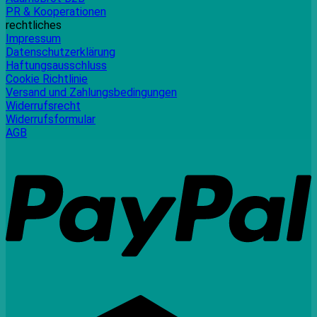
PR & Kooperationen
rechtliches
Impressum
Datenschutzerklärung
Haftungsausschluss
Cookie Richtlinie
Versand und Zahlungsbedingungen
Widerrufsrecht
Widerrufsformular
AGB
P
C
C