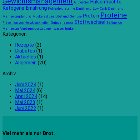
Gewichtsmanagement
Hülsenfrüchte
Glutenfrei
Ketogene Ernährung
Kohlenhydratarme Ernährung
Low Carb Ernährung
Proteine
Protein
Mahlzeitenplanung
Muskelaufbau
Obst und Gemüse
Stoffwechsel
Prävention von Herzkrankheiten
Quinoa
rezepte
Sättigende
Mahlzeiten
Verdauungsstörungen
wasser trinken
Kategorien
Rezepte
(2)
Diabetes
(1)
Aktuelles
(1)
Allgemein
(20)
Archiv
Juni 2024
(1)
Mai 2024
(6)
April 2024
(14)
Mai 2023
(1)
Juni 2022
(1)
Viel mehr als nur Brot.