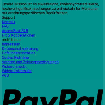
Unsere Mission ist es eiweißreiche, kohlenhydratreduzierte,
hochwertige Backmischungen zu entwickeln für Menschen
mit ernährungspezifischen Bedürfnissen.
Support
Kontakt
FAQ
AdamsBrot B2B
PR & Kooperationen
rechtliches
Impressum
Datenschutzerklärung
Haftungsausschluss
Cookie Richtlinie
Versand und Zahlungsbedingungen
Widerrufsrecht
Widerrufsformular
AGB
P