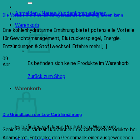
nach:
Anmelden / Neues Kundenkonto anlegen
Die Vorteile die eine kohlenhydratarme Ernährung haben kann
Warenkorb
Eine kohlenhydratarme Ernährung bietet potenzielle Vorteile
für Gewichtsmanagement, Blutzuckerspiegel, Energie,
Entzündungen & Stoffwechsel. Erfahre mehr [...]
09
Es befinden sich keine Produkte im Warenkorb.
Apr.
Zurück zum Shop
Warenkorb
Die Grundlagen der Low Carb Ernährung
Es befinden sich keine Produkte im Warenkorb.
Genieße eine Vielzahl köstlicher Low Carb/Keto Produkte bei
AdamsBrot. Entdecke den Geschmack einer ausgewogenen
Zurück zum Shop