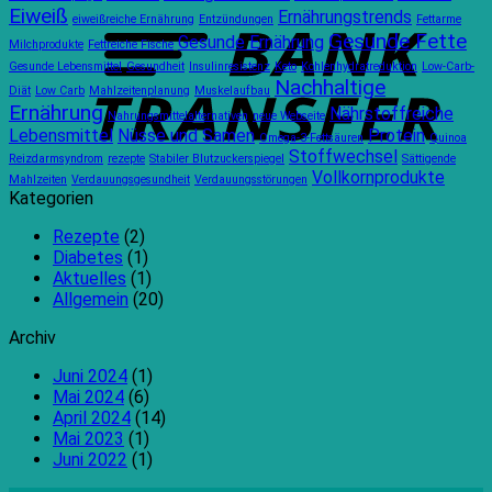
T
Eiweiß
Ernährungstrends
Ernährungsbedürfnisse
Tage-
eiweißreiche Ernährung
Entzündungen
Fettarme
Gesunde Fette
Regel
Gesunde Ernährung
Milchprodukte
Fettreiche Fische
Gesunde Lebensmittel
Gesundheit
Insulinresistenz
Keto
Kohlenhydratreduktion
Low-Carb-
Nachhaltige
Diät
Low Carb
Mahlzeitenplanung
Muskelaufbau
Ernährung
Nährstoffreiche
Nahrungsmittelalternativen
neue Webseite
Lebensmittel
Nüsse und Samen
Protein
Omega-3-Fettsäuren
Quinoa
Stoffwechsel
Reizdarmsyndrom
rezepte
Stabiler Blutzuckerspiegel
Sättigende
Vollkornprodukte
Mahlzeiten
Verdauungsgesundheit
Verdauungsstörungen
Kategorien
Rezepte
(2)
Diabetes
(1)
Aktuelles
(1)
Allgemein
(20)
Archiv
Juni 2024
(1)
Mai 2024
(6)
April 2024
(14)
Mai 2023
(1)
Juni 2022
(1)