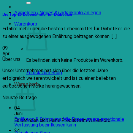
nach:
Anmelden / Neues Kundenkonto anlegen
Die Top 10 Lebensmittel für Diabetiker
Warenkorb
Erfahre mehr über die besten Lebensmittel für Diabetiker, die
zu einer ausgewogenen Ernährung beitragen können. [...]
09
Apr.
Über uns
Es befinden sich keine Produkte im Warenkorb.
Unser Unternehmen hat sich über die letzten Jahre
Zurück zum Shop
erfolgreich weiterentwickelt und ist zu einer beliebten
Warenkorb
europäischen Marke herangewachsen.
Neuste Beiträge
04
Juni
Ernährung & Stimmung: Wie Essen unsere emotionale
Es befinden sich keine Produkte im Warenkorb.
Keine
Verfassung beeinflussen kann
Kommentare
24
Zurück zum Shop