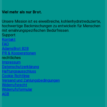
Viel mehr als nur Brot.
Unsere Mission ist es eiweißreiche, kohlenhydratreduzierte,
hochwertige Backmischungen zu entwickeln für Menschen
mit ernährungspezifischen Bedürfnissen.
Support
Kontakt
FAQ
AdamsBrot B2B
PR & Kooperationen
rechtliches
Impressum
Datenschutzerklärung
Haftungsausschluss
Cookie Richtlinie
Versand und Zahlungsbedingungen
Widerrufsrecht
Widerrufsformular
AGB
P