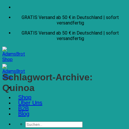
Zum
Inhalt
GRATIS Versand ab 50 € in Deutschland | sofort
springen
versandfertig
GRATIS Versand ab 50 € in Deutschland | sofort
versandfertig
Schlagwort-Archive:
Quinoa
Shop
Über Uns
B2B
Blog
Suchen