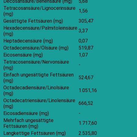
Decosansäure/Behensäure (mg)
5,68
Tetracosansäure/Lignocerinsäure
1,56
(mg)
Gesättigte Fettsäuren (mg)
305,47
Hexadecensäure/Palmitoleinsäure
3,37
(mg)
Heptadecensäure (mg)
0,07
Octadecensäure/Ölsäure (mg)
519,87
Eicosensäure (mg)
1,07
Tetracosensäure/Nervonsäure
-
(mg)
Einfach ungesättigte Fettsäuren
524,67
(mg)
Octadecadiensäure/Linolsäure
1.051,16
(mg)
Octadecatriensäure/Linolensäure
666,52
(mg)
Eicosadiensäure (mg)
-
Mehrfach ungesättigte
1.717,60
Fettsäuren (mg)
Langkettige Fettsäuren (mg)
2.535,80