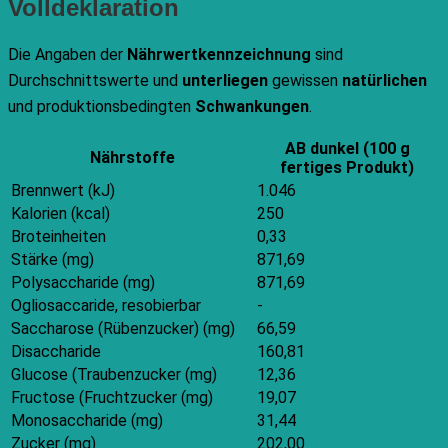
Volldeklaration
Die Angaben der
Nährwertkennzeichnung
sind
Durchschnittswerte und
unterliegen
gewissen
natürlichen
und produktionsbedingten
Schwankungen
.
AB dunkel (100 g
Nährstoffe
fertiges Produkt)
Brennwert (kJ)
1.046
Kalorien (kcal)
250
Broteinheiten
0,33
Stärke (mg)
871,69
Polysaccharide (mg)
871,69
Ogliosaccaride, resobierbar
-
Saccharose (Rübenzucker) (mg)
66,59
Disaccharide
160,81
Glucose (Traubenzucker (mg)
12,36
Fructose (Fruchtzucker (mg)
19,07
Monosaccharide (mg)
31,44
Zucker (mg)
202,00