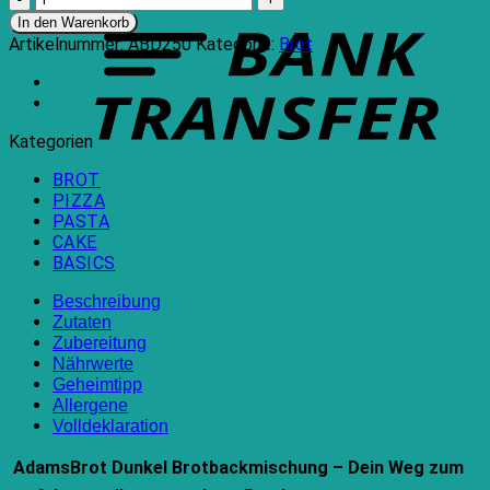
T
Backmischung
In den Warenkorb
-
Artikelnummer:
ABD250
Kategorie:
Brot
dunkel
Menge
Kategorien
BROT
PIZZA
PASTA
CAKE
BASICS
Beschreibung
Zutaten
Zubereitung
Nährwerte
Geheimtipp
Allergene
Volldeklaration
AdamsBrot Dunkel Brotbackmischung – Dein Weg zum