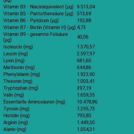
Vitamin B3 - Niacinäquivalent (μg)
9.513,04
Vitamin B5 - Pantothensäure (μg)
513,69
Vitamin B6 - Pyridoxin (μg)
192,88
Vitamin B7 - Biotin (Vitamin H) (μg)
4,73
Vitamin B9 - gesamte Folsäure
40,06
(μg)
Isoleucin (mg)
1.570,57
Leucin (mg)
2.597,97
Lysin (mg)
681,60
Methionin (mg)
644,86
Phenylalanin (mg)
1.923,90
Threonin (mg)
1.003,41
Tryptophan (mg)
397,19
Valin (mg)
1.659,35
Essentielle Aminosäuren (mg)
10.478,86
Tyrosin (mg)
1.295,73
Histidin (mg)
793,80
Arginin (mg)
1.449,50
Alanin (mg)
1.054,31