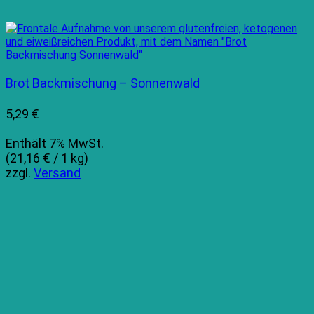
Brot Backmischung – Sonnenwald
5,29
€
Enthält 7% MwSt.
(
21,16
€
/ 1 kg)
zzgl.
Versand