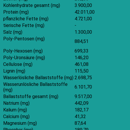
Kohlenhydrate gesamt (mg)
3.900,00
Protein (mg)
42.011,00
pflanzliche Fette (mg)
4.721,00
tierische Fette (mg)
-
Salz (mg)
1.300,00
Poly-Pentosen (mg)
884,51
Poly-Hexosen (mg)
699,33
Poly-Uronsäure (mg)
146,20
Cellulose (mg)
461,08
Lignin (mg)
115,50
Wasserlösliche Ballaststoffe (mg)
2.698,75
Wasserunlösliche Ballaststoffe
6.101,70
(mg)
Ballaststoffe gesamt (mg)
9.517,00
Natrium (mg)
442,09
Kalium (mg)
182,17
Calcium (mg)
41,32
Magnesium (mg)
87,64
Phosphor (mg)
189,79