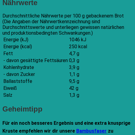
Nährwerte
Durchschnittliche Nährwerte per 100 g gebackenem Brot
(Die Angaben der Nährwertkennzeichnung sind
Durchschnittswerte und unterliegen gewissen natürlichen
und produktionsbedingten Schwankungen.)
Energie (kJ)
1046 kJ
Energie (kcal)
250 kcal
Fett
4,7 g
- davon gesättigte Fettsäuren
0,3 g
Kohlenhydrate
3,9 g
- davon Zucker
1,1 g
Ballaststoffe
9,5 g
Eiweiß
42 g
Salz
1,3 g
Geheimtipp
Für ein noch besseres Ergebnis und eine extra knusprige
Kruste empfehlen wir dir unsere
Bambusfaser
zu