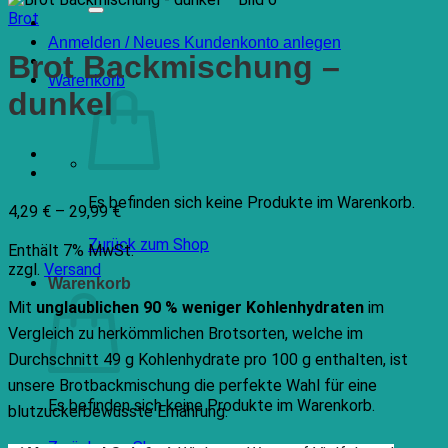
nach:
Brot
Anmelden / Neues Kundenkonto anlegen
Brot Backmischung –
Warenkorb
dunkel
Es befinden sich keine Produkte im Warenkorb.
Preisspanne:
4,29
€
–
29,99
€
4,29 €
Zurück zum Shop
Enthält 7% MwSt.
bis
zzgl.
Versand
Warenkorb
29,99 €
Mit
unglaublichen 90 % weniger Kohlenhydraten
im
Vergleich zu herkömmlichen Brotsorten, welche im
Durchschnitt 49 g Kohlenhydrate pro 100 g enthalten, ist
unsere Brotbackmischung die perfekte Wahl für eine
Es befinden sich keine Produkte im Warenkorb.
blutzuckerbewusste Ernährung.
Zurück zum Shop