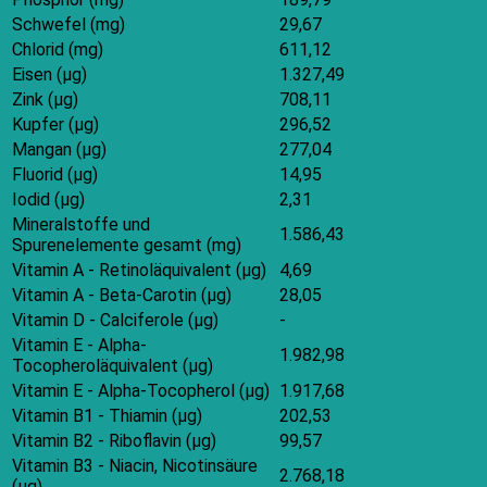
Schwefel (mg)
29,67
Chlorid (mg)
611,12
Eisen (μg)
1.327,49
Zink (μg)
708,11
Kupfer (μg)
296,52
Mangan (μg)
277,04
Fluorid (μg)
14,95
Iodid (μg)
2,31
Mineralstoffe und
1.586,43
Spurenelemente gesamt (mg)
Vitamin A - Retinoläquivalent (μg)
4,69
Vitamin A - Beta-Carotin (μg)
28,05
Vitamin D - Calciferole (μg)
-
Vitamin E - Alpha-
1.982,98
Tocopheroläquivalent (μg)
Vitamin E - Alpha-Tocopherol (μg)
1.917,68
Vitamin B1 - Thiamin (μg)
202,53
Vitamin B2 - Riboflavin (μg)
99,57
Vitamin B3 - Niacin, Nicotinsäure
2.768,18
(μg)