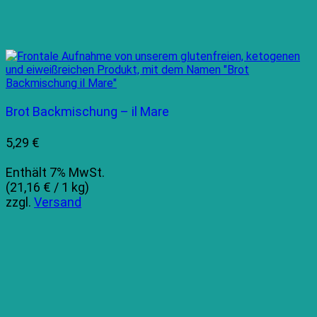
Brot Backmischung – il Mare
5,29
€
Enthält 7% MwSt.
(
21,16
€
/ 1 kg)
zzgl.
Versand