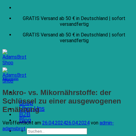
Zum
Inhalt
GRATIS Versand ab 50 € in Deutschland | sofort
springen
versandfertig
GRATIS Versand ab 50 € in Deutschland | sofort
versandfertig
Allgemein
Makro- vs. Mikornährstoffe: der
Schlüssel zu einer ausgewogenen
Shop
Über Uns
Ernährung
B2B
Blog
Veröffentlicht am
26.04.2024
26.04.2024
von
admin-
adamsbrot
Suchen