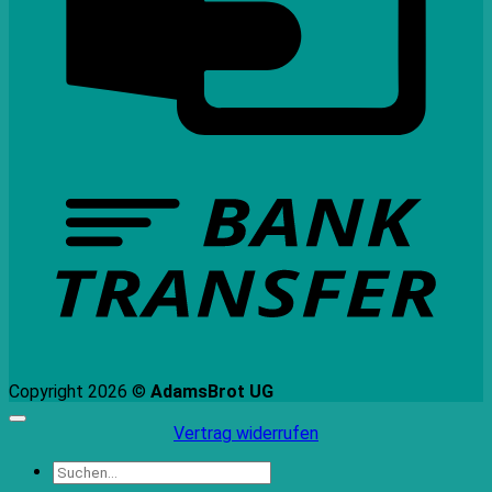
B
T
Copyright 2026 ©
AdamsBrot UG
Vertrag widerrufen
Suchen
nach: