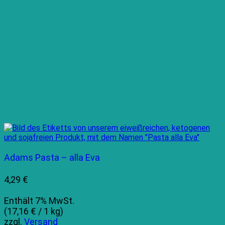
Adams Pasta – alla Eva
4,29
€
Enthält 7% MwSt.
(
17,16
€
/ 1 kg)
zzgl.
Versand