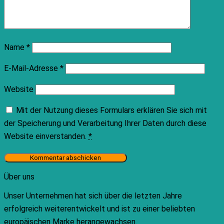
Name
*
E-Mail-Adresse
*
Website
Mit der Nutzung dieses Formulars erklären Sie sich mit
der Speicherung und Verarbeitung Ihrer Daten durch diese
Website einverstanden.
*
Über uns
Unser Unternehmen hat sich über die letzten Jahre
erfolgreich weiterentwickelt und ist zu einer beliebten
europäischen Marke herangewachsen.