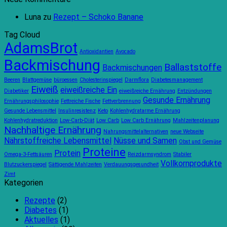
Die
Ernährung
Rezepti
Luna
zu
Rezept – Schoko Banane
Entstehung
zu
mit
von
gewöhnen?
der
Tag Cloud
AdamsBrot:
Ein
Pizza
AdamsBrot
Eine
Blick
Avanti
Antioxidantien
Avocado
Vision
auf
von
Backmischung
Ballaststoffe
für
die
AdamsBr
Backmischungen
spezielle
90-
Beeren
Blattgemüse
büroessen
Cholesterinspiegel
Darmflora
Diabetesmanagement
Ernährungsbedürfnisse
Tage-
Eiweiß
eiweißreiche Ein
Diabetiker
eiweißreiche Ernährung
Entzündungen
Regel
Gesunde Ernährung
Ernährungsphilosophie
Fettreiche Fische
Fettverbrennung
Gesunde Lebensmittel
Insulinresistenz
Keto
Kohlenhydratarme Ernährung
Kohlenhydratreduktion
Low-Carb-Diät
Low Carb
Low Carb Ernährung
Mahlzeitenplanung
Nachhaltige Ernährung
Nahrungsmittelalternativen
neue Webseite
Nährstoffreiche Lebensmittel
Nüsse und Samen
Obst und Gemüse
Proteine
Protein
Omega-3-Fettsäuren
Reizdarmsyndrom
Stabiler
Vollkornprodukte
Blutzuckerspiegel
Sättigende Mahlzeiten
Verdauungsgesundheit
Zimt
Kategorien
Rezepte
(2)
Diabetes
(1)
Aktuelles
(1)