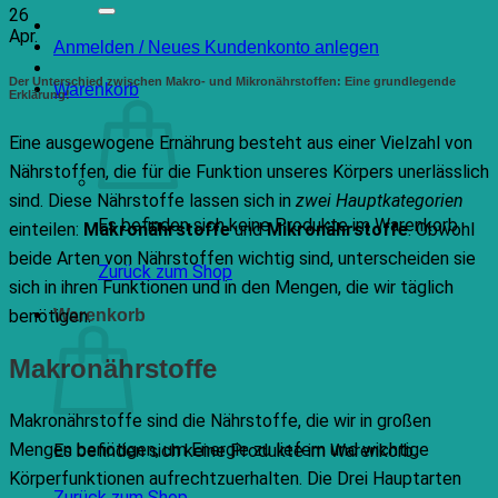
nach:
26
Apr.
Anmelden / Neues Kundenkonto anlegen
Der Unterschied zwischen Makro- und Mikronährstoffen: Eine grundlegende
Warenkorb
Erklärung!
Eine ausgewogene Ernährung besteht aus einer Vielzahl von
Nährstoffen, die für die Funktion unseres Körpers unerlässlich
sind. Diese Nährstoffe lassen sich in
zwei Hauptkategorien
Es befinden sich keine Produkte im Warenkorb.
einteilen:
Makronährstoffe
und
Mikronährstoffe
. Obwohl
beide Arten von Nährstoffen wichtig sind, unterscheiden sie
Zurück zum Shop
sich in ihren Funktionen und in den Mengen, die wir täglich
benötigen.
Warenkorb
Makronährstoffe
Makronährstoffe sind die Nährstoffe, die wir in großen
Mengen benötigen, um Energie zu liefern und wichtige
Es befinden sich keine Produkte im Warenkorb.
Körperfunktionen aufrechtzuerhalten. Die Drei Hauptarten
Zurück zum Shop