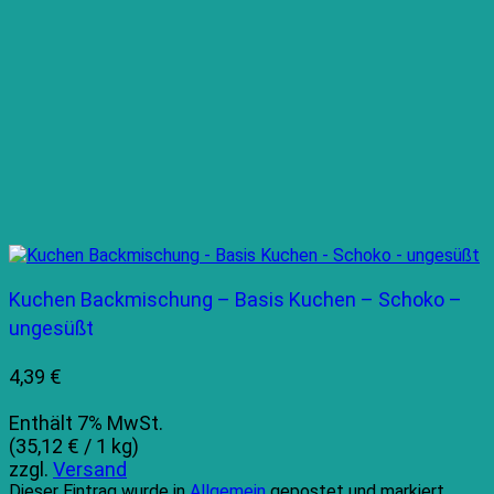
Kuchen Backmischung – Basis Kuchen – Schoko –
ungesüßt
4,39
€
Enthält 7% MwSt.
(
35,12
€
/ 1 kg)
zzgl.
Versand
Dieser Eintrag wurde in
Allgemein
gepostet und markiert