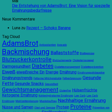
es,
zu
Mai
sich
Entdeck
Die Entstehung von AdamsBrot: Eine Vision für spezielle
an
neue
Keine
Ernährungsbedürfnisse
eine
Geschma
Kommentare
Neue Kommentare
zu
neue
Kreative
Die
Ernährung
Rezepti
Luna
zu
Rezept – Schoko Banane
Entstehung
zu
mit
von
gewöhnen?
der
Tag Cloud
AdamsBrot:
Ein
Pizza
AdamsBrot
Eine
Blick
Avanti
Antioxidantien
Avocado
Vision
auf
von
Backmischung
Ballaststoffe
für
die
AdamsBr
Blattgemüse
spezielle
90-
Blutzuckerkontrolle
Blutzuckerwerte
Cholesterinspiegel
Ernährungsbedürfnisse
Tage-
Diabetes
Darmgesundheit
Regel
Diabetesmanagement
Diabetesprävention
Eiweiß
eiweißreiche Ein
Energie
Ernährung
Ernährungsphilosophie
Gesunde
Ernährungstrends
Fettarme Milchprodukte
Fettverbrennung
Fette
Gesunde Snacks
Gesundheit
Gewichtsmanagement
Hülsenfrüchte
Glutenfrei
Ketogene Ernährung
Kohlenhydratarme Ernährung
Low Carb
Low Carb
Nachhaltige Ernährung
Ernährung
Mahlzeitenplanung
Muskelaufbau
Proteine
Nüsse und Samen
Protein
Obst und Gemüse
Prävention von