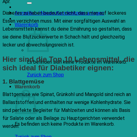
nach:
Apr.
Diabetes zu haben bedeutet nicht, dass man auf leckeres
Anmelden / Neues Kundenkonto anlegen
Essen verzichten muss. Mit einer sorgfältigen Auswahl an
Warenkorb
Lebensmitteln kannst du deine Ernährung so gestalten, dass
sie deine Blutzuckerwerte in Schach hält und gleichzeitig
lecker und abwechslungsreich ist.
Hier sind die Top 10 Lebensmittel, die
Es befinden sich keine Produkte im Warenkorb.
sich ideal für Diabetiker eignen:
Zurück zum Shop
1. Blattgemüse
Warenkorb
Blattgemüse wie Spinat, Grünkohl und Mangold sind reich an
Ballaststoffen und enthalten nur wenige Kohlenhydrate. Sie
sind perfekte Begleiter für Mahlzeiten und können als Basis
für Salate oder als Beilage zu Hauptgerichten verwendet
Es befinden sich keine Produkte im Warenkorb.
werden.
Zurück zum Shop