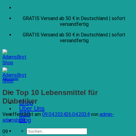
Zum
Inhalt
GRATIS Versand ab 50 € in Deutschland | sofort
springen
versandfertig
GRATIS Versand ab 50 € in Deutschland | sofort
versandfertig
Allgemein
Die Top 10 Lebensmittel für
Diabetiker
Shop
Über Uns
B2B
Veröffentlicht am
09.04.2024
26.04.2024
von
admin-
Blog
adamsbrot
Suchen
09