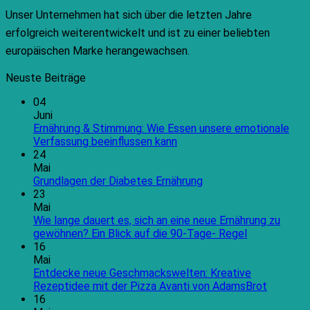
Unser Unternehmen hat sich über die letzten Jahre
erfolgreich weiterentwickelt und ist zu einer beliebten
europäischen Marke herangewachsen.
Neuste Beiträge
04
Juni
Ernährung & Stimmung: Wie Essen unsere emotionale
Keine
Verfassung beeinflussen kann
Kommentare
24
zu
Mai
Ernährung
Keine
Grundlagen der Diabetes Ernährung
&
Kommentare
23
Stimmung:
zu
Mai
Wie
Grundlagen
Wie lange dauert es, sich an eine neue Ernährung zu
Essen
der
Keine
gewöhnen? Ein Blick auf die 90-Tage- Regel
unsere
Diabetes
Kommentare
16
emotionale
Ernährung
zu
Mai
Verfassung
Wie
Entdecke neue Geschmackswelten: Kreative
beeinflussen
lange
Keine
Rezeptidee mit der Pizza Avanti von AdamsBrot
kann
dauert
Kommen
16