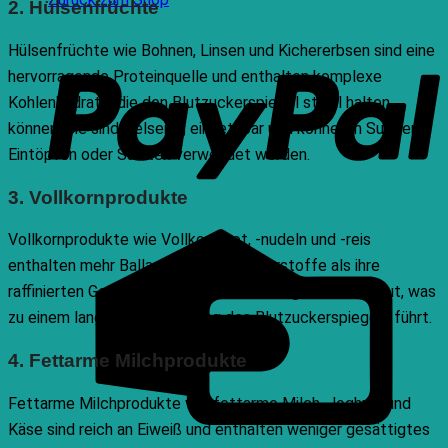
2. Hülsenfrüchte
P
Hülsenfrüchte wie Bohnen, Linsen und Kichererbsen sind eine
hervorragende Proteinquelle und enthalten komplexe
Kohlenhydrate, die den Blutzuckerspiegel stabil halten
können. Sie sind vielseitig einsetzbar und können in Suppen,
Eintöpfen oder Salaten verwendet werden.
3. Vollkornprodukte
C
Vollkornprodukte wie Vollkornbrot, -nudeln und -reis
C
enthalten mehr Ballaststoffe und Nährstoffe als ihre
raffinierten Gegenstücke. Sie werden langsamer verdaut, was
zu einem langsameren Anstieg des Blutzuckerspiegels führt.
4. Fettarme Milchprodukte
Fettarme Milchprodukte wie fettarme Milch, Joghurt und
Käse sind reich an Eiweiß und enthalten weniger gesättigtes
B