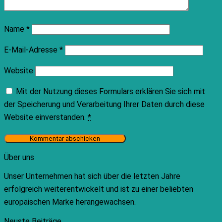
Name
*
E-Mail-Adresse
*
Website
Mit der Nutzung dieses Formulars erklären Sie sich mit
der Speicherung und Verarbeitung Ihrer Daten durch diese
Website einverstanden.
*
Über uns
Unser Unternehmen hat sich über die letzten Jahre
erfolgreich weiterentwickelt und ist zu einer beliebten
europäischen Marke herangewachsen.
Neuste Beiträge