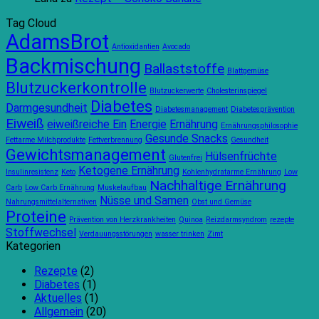
Entstehung
zu
mit
von
gewöhnen?
der
Tag Cloud
AdamsBrot:
Ein
Pizza
AdamsBrot
Eine
Blick
Avanti
Antioxidantien
Avocado
Vision
auf
von
Backmischung
Ballaststoffe
für
die
AdamsBr
Blattgemüse
spezielle
90-
Blutzuckerkontrolle
Blutzuckerwerte
Cholesterinspiegel
Ernährungsbedürfnisse
Tage-
Diabetes
Darmgesundheit
Regel
Diabetesmanagement
Diabetesprävention
Eiweiß
eiweißreiche Ein
Energie
Ernährung
Ernährungsphilosophie
Gesunde Snacks
Fettarme Milchprodukte
Fettverbrennung
Gesundheit
Gewichtsmanagement
Hülsenfrüchte
Glutenfrei
Ketogene Ernährung
Insulinresistenz
Keto
Kohlenhydratarme Ernährung
Low
Nachhaltige Ernährung
Carb
Low Carb Ernährung
Muskelaufbau
Nüsse und Samen
Nahrungsmittelalternativen
Obst und Gemüse
Proteine
Prävention von Herzkrankheiten
Quinoa
Reizdarmsyndrom
rezepte
Stoffwechsel
Verdauungsstörungen
wasser trinken
Zimt
Kategorien
Rezepte
(2)
Diabetes
(1)
Aktuelles
(1)
Allgemein
(20)