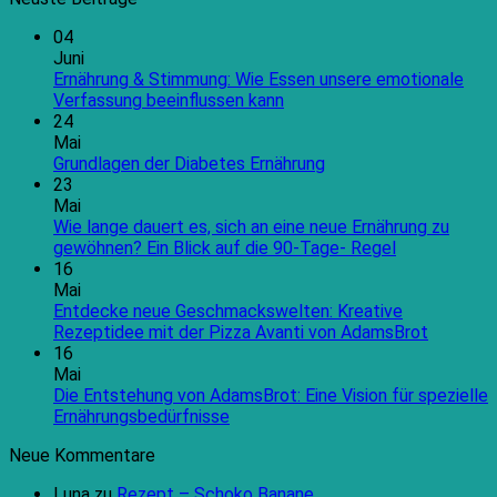
04
Juni
Ernährung & Stimmung: Wie Essen unsere emotionale
Keine
Verfassung beeinflussen kann
Kommentare
24
zu
Mai
Ernährung
Keine
Grundlagen der Diabetes Ernährung
&
Kommentare
23
Stimmung:
zu
Mai
Wie
Grundlagen
Wie lange dauert es, sich an eine neue Ernährung zu
Essen
der
Keine
gewöhnen? Ein Blick auf die 90-Tage- Regel
unsere
Diabetes
Kommentare
16
emotionale
Ernährung
zu
Mai
Verfassung
Wie
Entdecke neue Geschmackswelten: Kreative
beeinflussen
lange
Keine
Rezeptidee mit der Pizza Avanti von AdamsBrot
kann
dauert
Kommen
16
es,
zu
Mai
sich
Entdeck
Die Entstehung von AdamsBrot: Eine Vision für spezielle
an
neue
Keine
Ernährungsbedürfnisse
eine
Geschma
Kommentare
Neue Kommentare
zu
neue
Kreative
Die
Ernährung
Rezepti
Luna
zu
Rezept – Schoko Banane