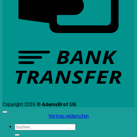
B
T
Copyright 2026 ©
AdamsBrot UG
Vertrag widerrufen
Suchen
nach: