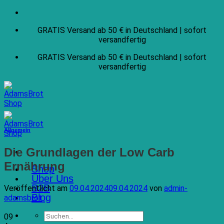
Zum
Inhalt
GRATIS Versand ab 50 € in Deutschland | sofort
springen
versandfertig
GRATIS Versand ab 50 € in Deutschland | sofort
versandfertig
Allgemein
Die Grundlagen der Low Carb
Ernährung
Shop
Über Uns
B2B
Veröffentlicht am
09.04.2024
09.04.2024
von
admin-
Blog
adamsbrot
Suchen
09