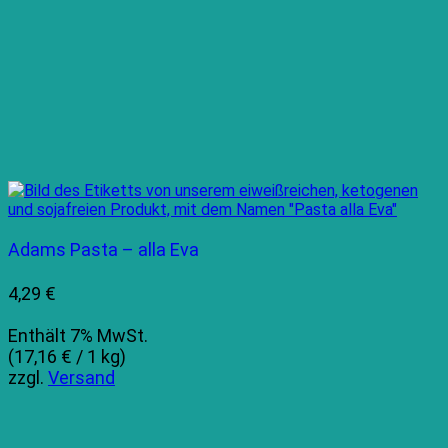
Adams Pasta – alla Eva
4,29
€
Enthält 7% MwSt.
(
17,16
€
/ 1 kg)
zzgl.
Versand