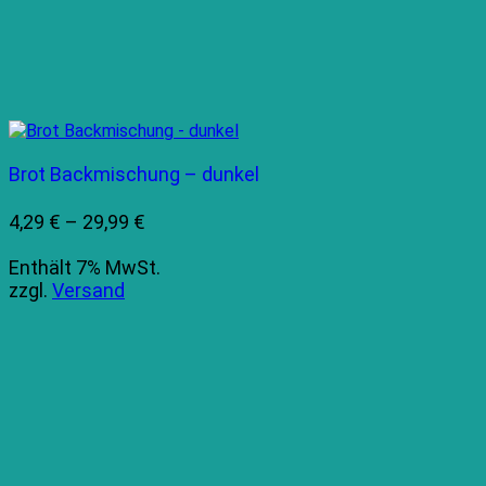
Brot Backmischung – dunkel
Preisspanne:
4,29
€
–
29,99
€
4,29 €
Enthält 7% MwSt.
bis
zzgl.
Versand
29,99 €