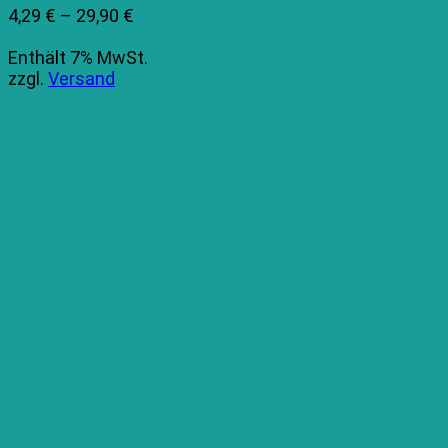
Preisspanne:
4,29
€
–
29,90
€
4,29 €
Enthält 7% MwSt.
bis
zzgl.
Versand
29,90 €