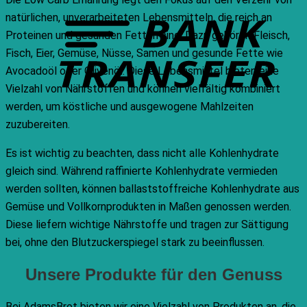
T
natürlichen, unverarbeiteten Lebensmitteln, die reich an
Proteinen und gesunden Fetten sind. Dazu gehören Fleisch,
Fisch, Eier, Gemüse, Nüsse, Samen und gesunde Fette wie
Avocadoöl oder Olivenöl. Diese Lebensmittel bieten eine
Vielzahl von Nährstoffen und können vielfältig kombiniert
werden, um köstliche und ausgewogene Mahlzeiten
zuzubereiten.
Es ist wichtig zu beachten, dass nicht alle Kohlenhydrate
gleich sind. Während raffinierte Kohlenhydrate vermieden
werden sollten, können ballaststoffreiche Kohlenhydrate aus
Gemüse und Vollkornprodukten in Maßen genossen werden.
Diese liefern wichtige Nährstoffe und tragen zur Sättigung
bei, ohne den Blutzuckerspiegel stark zu beeinflussen.
Unsere Produkte für den Genuss
Bei AdamsBrot bieten wir eine Vielzahl von Produkten an, die