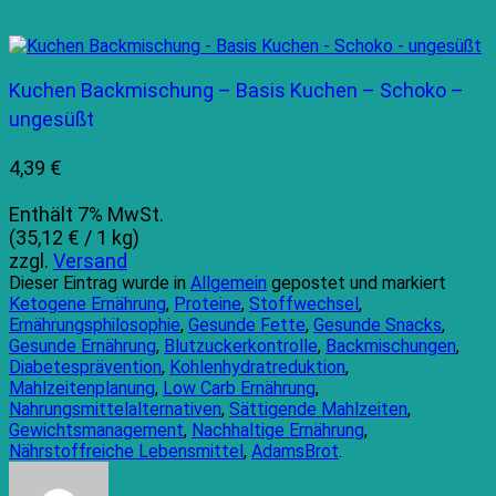
Kuchen Backmischung – Basis Kuchen – Schoko –
ungesüßt
4,39
€
Enthält 7% MwSt.
(
35,12
€
/ 1 kg)
zzgl.
Versand
Dieser Eintrag wurde in
Allgemein
gepostet und markiert
Ketogene Ernährung
,
Proteine
,
Stoffwechsel
,
Ernährungsphilosophie
,
Gesunde Fette
,
Gesunde Snacks
,
Gesunde Ernährung
,
Blutzuckerkontrolle
,
Backmischungen
,
Diabetesprävention
,
Kohlenhydratreduktion
,
Mahlzeitenplanung
,
Low Carb Ernährung
,
Nahrungsmittelalternativen
,
Sättigende Mahlzeiten
,
Gewichtsmanagement
,
Nachhaltige Ernährung
,
Nährstoffreiche Lebensmittel
,
AdamsBrot
.