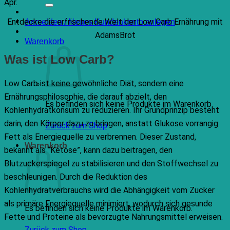
nach:
Apr.
Entdecke die erfrischende Welt der Low Carb Ernährung mit
Anmelden / Neues Kundenkonto anlegen
AdamsBrot
Warenkorb
Was ist Low Carb?
Low Carb ist keine gewöhnliche Diät, sondern eine
Ernährungsphilosophie, die darauf abzielt, den
Es befinden sich keine Produkte im Warenkorb.
Kohlenhydratkonsum zu reduzieren. Ihr Grundprinzip besteht
darin, den Körper dazu zu bringen, anstatt Glukose vorrangig
Zurück zum Shop
Fett als Energiequelle zu verbrennen. Dieser Zustand,
Warenkorb
bekannt als “Ketose”, kann dazu beitragen, den
Blutzuckerspiegel zu stabilisieren und den Stoffwechsel zu
beschleunigen. Durch die Reduktion des
Kohlenhydratverbrauchs wird die Abhängigkeit vom Zucker
als primäre Energiequelle minimiert, wodurch sich gesunde
Es befinden sich keine Produkte im Warenkorb.
Fette und Proteine als bevorzugte Nahrungsmittel erweisen.
Zurück zum Shop